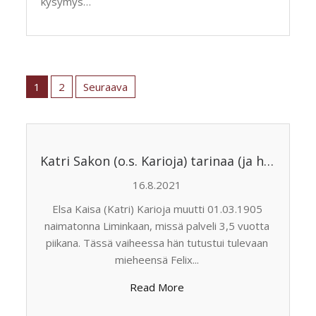
kysymys…
Artikkelien
sivutus
1
2
Seuraava
Katri Sakon (o.s. Karioja) tarinaa (ja hieman jälkeläistenkin)
16.8.2021
Elsa Kaisa (Katri) Karioja muutti 01.03.1905
naimatonna Liminkaan, missä palveli 3,5 vuotta
piikana. Tässä vaiheessa hän tutustui tulevaan
mieheensä Felix...
Read More