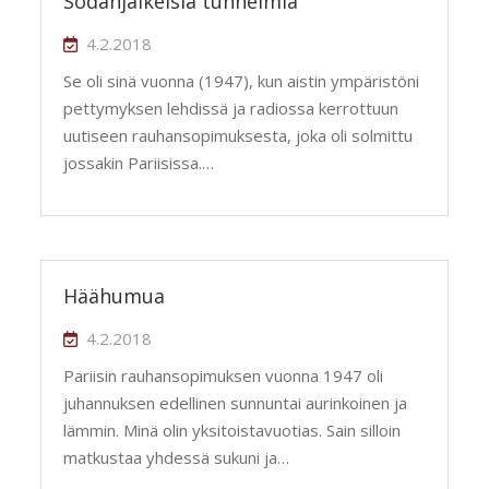
Sodanjälkeisiä tunnelmia
4.2.2018
Se oli sinä vuonna (1947), kun aistin ympäristöni
pettymyksen lehdissä ja radiossa kerrottuun
uutiseen rauhansopimuksesta, joka oli solmittu
jossakin Pariisissa.…
Häähumua
4.2.2018
Pariisin rauhansopimuksen vuonna 1947 oli
juhannuksen edellinen sunnuntai aurinkoinen ja
lämmin. Minä olin yksitoistavuotias. Sain silloin
matkustaa yhdessä sukuni ja…