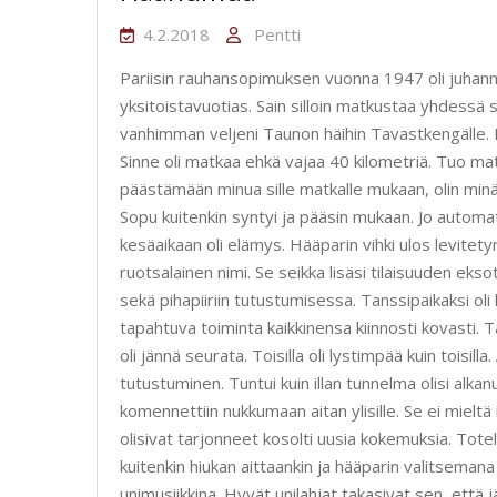
4.2.2018
Pentti
Pariisin rauhansopimuksen vuonna 1947 oli juhannu
yksitoistavuotias. Sain silloin matkustaa yhdessä 
vanhimman veljeni Taunon häihin Tavastkengälle. H
Sinne oli matkaa ehkä vajaa 40 kilometriä. Tuo mat
päästämään minua sille matkalle mukaan, olin minä
Sopu kuitenkin syntyi ja pääsin mukaan. Jo auto
kesäaikaan oli elämys. Hääparin vihki ulos levitet
ruotsalainen nimi. Se seikka lisäsi tilaisuuden eksot
sekä pihapiiriin tutustumisessa. Tanssipaikaksi oli
tapahtuva toiminta kaikkinensa kiinnosti kovasti. Ta
oli jännä seurata. Toisilla oli lystimpää kuin toisilla
tutustuminen. Tuntui kuin illan tunnelma olisi alka
komennettiin nukkumaan aitan ylisille. Se ei miel
olisivat tarjonneet kosolti uusia kokemuksia. Totel
kuitenkin hiukan aittaankin ja hääparin valitsemana
unimusiikkina. Hyvät unilahjat takasivat sen, että 