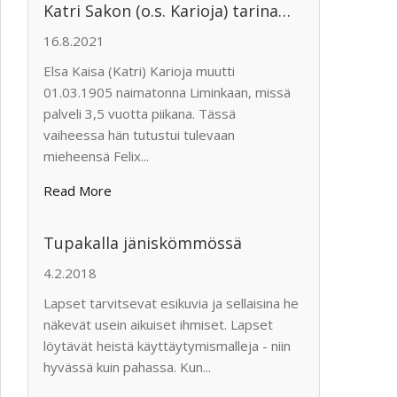
Katri Sakon (o.s. Karioja) tarinaa (ja hieman jälkeläistenkin)
16.8.2021
Elsa Kaisa (Katri) Karioja muutti
01.03.1905 naimatonna Liminkaan, missä
palveli 3,5 vuotta piikana. Tässä
vaiheessa hän tutustui tulevaan
mieheensä Felix...
Read More
Tupakalla jäniskömmössä
4.2.2018
Lapset tarvitsevat esikuvia ja sellaisina he
näkevät usein aikuiset ihmiset. Lapset
löytävät heistä käyttäytymismalleja - niin
hyvässä kuin pahassa. Kun...