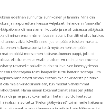
ksen edellinen sunnuntai aurinkoinen ja lämmin. Minä olin
sukuni ja naapureitteni kanssa Veljekset Helanderin “onnikalla”
ääpaikkana oli morsiamen kotitalo ja se oli toisessa pitäjässä.
ka oli minun ensimmäinen bussimatkani. Kun äiti ei ollut halukas
 uhannut vaikka kävellä sinne, jos en pääse toisten mukana.
matka ennen kulkemattomia teitä myöten hehkeimpään
yn maton päällä morsiamen kotiseurakunnan pappi, jolla oli
iikkaa. Alkuilta meni aterialla ja aikuisten touhuja seuratessa
 kyhätty tasaiselle paikalle laudoista lava. Sen läheisyydessä
nssin tahdittajana toimi hääparille tuttu haitarin soittaja. Sitä
. Appiukoillakin näytti olevan erittäin mielenkiintoista peltoihin
nut olla mielenkiintoisimmillaan, kun meidät vähäisimmät
tä ilahduttanut. Nämä ennen kokemattomat aikuisten juhlat
tava oli ja ne jäivät kokematta. Haitarin soitto kantautui
 häävalssina soitettu “Kielon jäähyväiset” toimi meille haikeana
jäi havaitsematta missä kunnossa ja milloin kukin häävieras tai