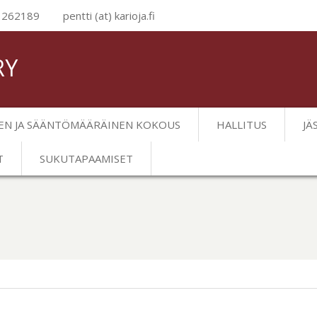
1262189
pentti (at) karioja.fi
RY
EN JA SÄÄNTÖMÄÄRÄINEN KOKOUS
HALLITUS
JÄ
T
SUKUTAPAAMISET