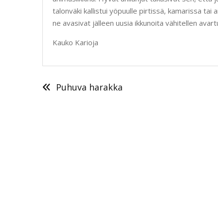
talonväki kallistui yöpuulle pirtissä, kamarissa ta
ne avasivat jälleen uusia ikkunoita vähitellen avartu
Kauko Karioja
Artikkelien
selaus
Puhuva harakka